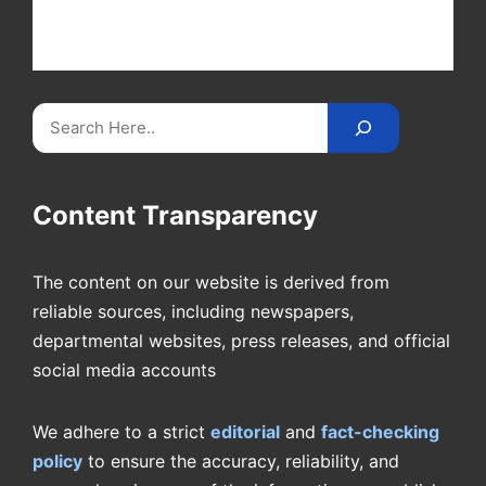
at Cricket
Reader
. Catch all the latest news,
videos on
CricketReader
.
com
.
Search
Content Transparency
The content on our website is derived from
reliable sources, including newspapers,
departmental websites, press releases, and official
social media accounts
We adhere to a strict
editorial
and
fact-checking
policy
to ensure the accuracy, reliability, and