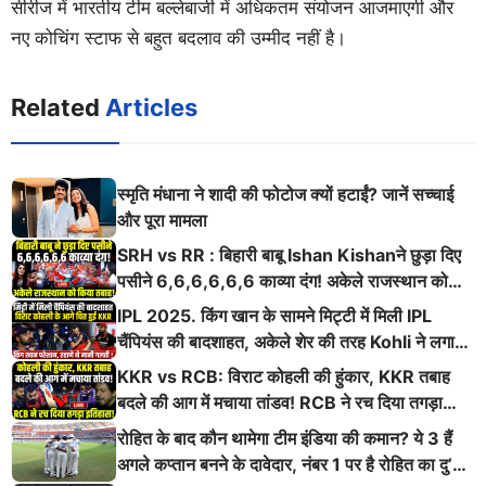
सीरीज में भारतीय टीम बल्लेबाजी में अधिकतम संयोजन आजमाएगी और
नए कोचिंग स्टाफ से बहुत बदलाव की उम्मीद नहीं है।
Related
Articles
स्मृति मंधाना ने शादी की फोटोज क्यों हटाईं? जानें सच्चाई
और पूरा मामला
SRH vs RR : बिहारी बाबू Ishan Kishanने छुड़ा दिए
पसीने 6,6,6,6,6,6 काव्या दंग! अकेले राजस्थान को
किया तबाह!
IPL 2025. किंग खान के सामने मिट्टी में मिली IPL
चैंपियंस की बादशाहत, अकेले शेर की तरह Kohli ने लगाई
ऐसी दहाड़
KKR vs RCB: विराट कोहली की हुंकार, KKR तबाह
बदले की आग में मचाया तांडव! RCB ने रच दिया तगड़ा
इतिहास
रोहित के बाद कौन थामेगा टीम इंडिया की कमान? ये 3 हैं
अगले कप्तान बनने के दावेदार, नंबर 1 पर है रोहित का दु’