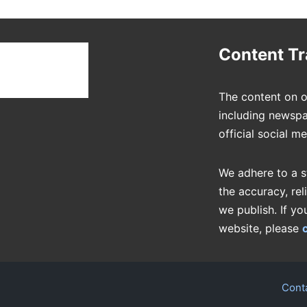
t
Content T
The content on o
including newspa
official social m
We adhere to a s
the accuracy, rel
we publish. If yo
website, please
Cont