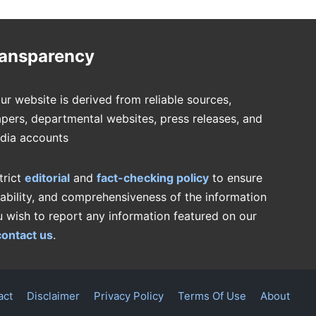
ransparency
ur website is derived from reliable sources,
pers, departmental websites, press releases, and
edia accounts
trict
editorial
and
fact-checking policy
to ensure
iability, and comprehensiveness of the information
u wish to report any information featured on our
contact us
.
act
Disclaimer
Privacy Policy
Terms Of Use
About