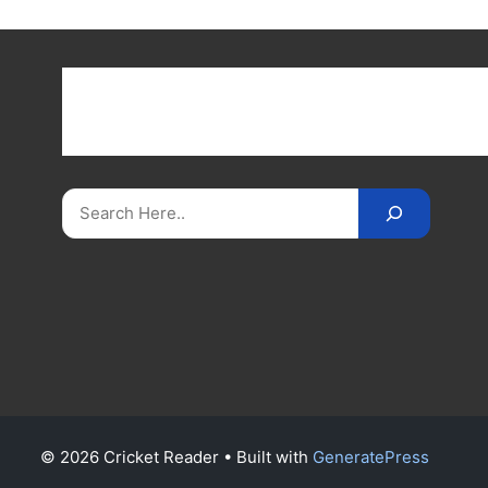
Get latest cricket news, scores, and live coverage a
Cricket
Reader
. Catch all the latest news, videos
on
CricketReader
.
com
.
Search
© 2026 Cricket Reader
• Built with
GeneratePress