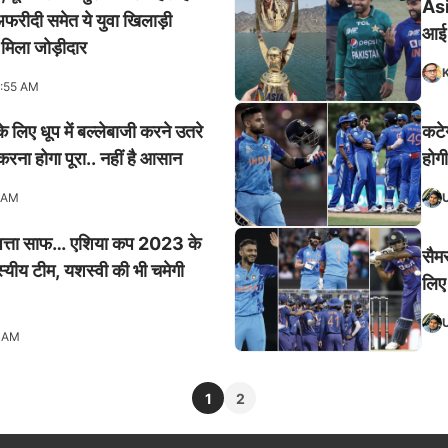
Asi
अफरीदी समेत ये युवा खिलाड़ी
आई य
ो मिला जोड़ीदार
K
:55 AM
लिए धूप में बल्लेबाजी करने उतरे
कटे
रना होगा पूरा.. नहीं है आसान
होगी
 AM
 पत्ता साफ… एशिया कप 2023 के
सैम
यीय टीम, यशस्वी की भी चमेगी
लिए
9 AM
1
2