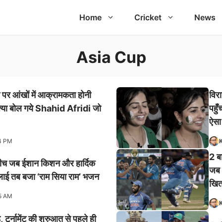
Home
Cricket
News
Asia Cup
न पर आंखों में आक्रामकता होनी
विरा
 क्या बोल गये Shahid Afridi जो
पहुँ
ऐसा
4 PM
K
2 बा
ीच जब ईशान किशन और हार्दिक
जब र
धुलाई तब बजा ‘राम सिया राम’ भजन
खित
5 AM
K
 टूर्नामेंट की शुरुआत से पहले ही