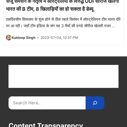
संजू सैमसन के नेतृत्व में ऑस्ट्रेलिया के विरुद्ध ODI सीरीज खेलेगी
भारत की B टीम, 8 खिलाड़ियों का हो सकता है डेब्यू
एकदिवसीय विश्वकप के शुरू होने से ठीक पहले सितंबर में ऑस्ट्रेलियन टीम भारत दौरे
पर आ रही। जहाँ टीम इंडिया के संग यह 3 मैचों की वनडे सीरीज खेलती नजर ...
Kuldeep Singh
2023-07-04, 12:37 PM
Get latest cricket news, scores, and live coverage
at Cricket
Reader
. Catch all the latest news,
videos on
CricketReader
.
com
.
Search
Content Transparency