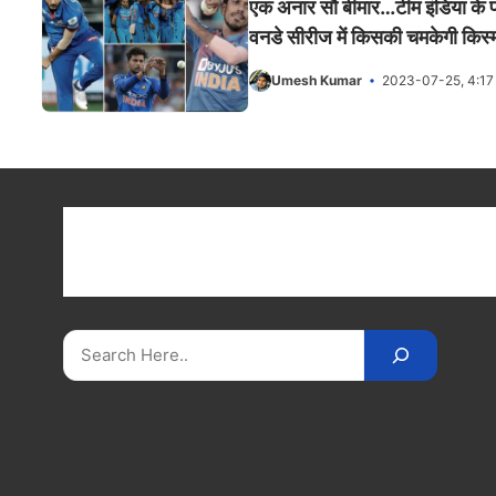
एक अनार सौ बीमार…टीम इंडिया के प
वनडे सीरीज में किसकी चमकेगी किस्
Umesh Kumar
2023-07-25, 4:1
Get latest cricket news, scores, and live coverage a
Cricket
Reader
. Catch all the latest news, videos
on
CricketReader
.
com
.
Search