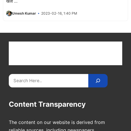
खेला ...
Umesh Kumar
2023-02-16, 1:40 PM
Get latest cricket news, scores, and live coverage
at Cricket
Reader
. Catch all the latest news,
videos on
CricketReader
.
com
.
Search
Content Transparency
The content on our website is derived from
reliable sources, including newspapers,